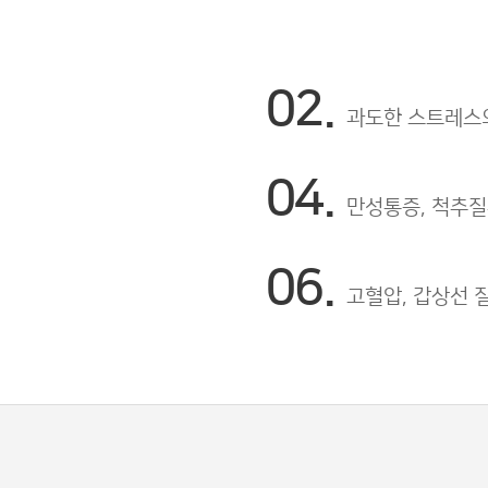
02.
과도한 스트레스
04.
만성통증, 척추질
06.
고혈압, 갑상선 