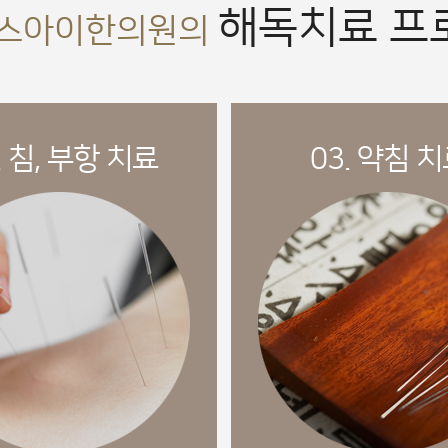
해독치료 프
스아이한의원의
. 침, 부항 치료
03. 약침 