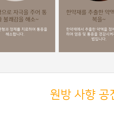
항으로 자극을 주어 통
한약재를 추출한 약
과 불쾌감을 해소~
복을~
균형과 정체를 치료하여 통증을
한약재에서 추출한 약액을 정제
해소합니다.
하여 염증 및 통증을 경감시켜
법입니다.
희SI한의원
원방 사향 공
기운을 채워주고 병을 이겨내는 힘을 길러주어 건강한 생활을 유지하게