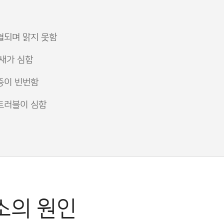
혈되며 맑지 못함
새가 심함
증이 빈번함
트러블이 심함
소의 원인