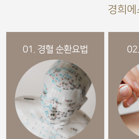
경희에
01. 경혈 순환요법
02