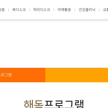
착증
목디스크
허리디스크
어깨통증
건강클리닉
교
체계적으로 진단, 분석하여
통증의 원인을 치료합니다
프로그램
해독
프로그램