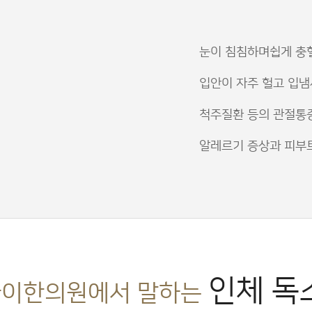
눈이 침침하며쉽게 충
입안이 자주 헐고 입냄
척주질환 등의 관절통
알레르기 증상과 피부
인체 독
이한의원에서 말하는