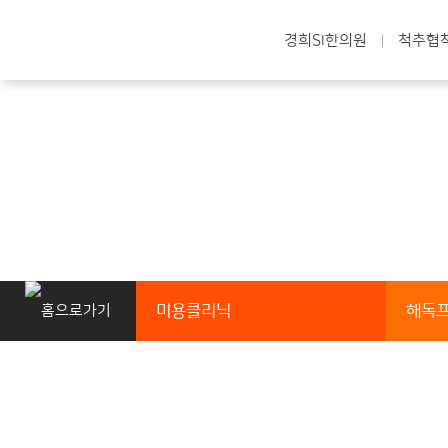
경희SI한의원
척추협
미용클리닉
해독