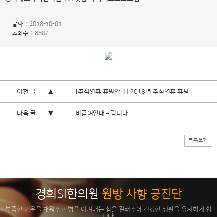
날짜
2018-10-01
조회수
8607
이전 글
[추석연휴 휴원안내] 2018년 추석연휴 휴원안내드립니다.
다음 글
비급여안내드립니다
목록보기
경희SI한의원
원방 사향 공진단
부족한 기운을 채워주고 병을 이겨내는 힘을 길러주어 건강한 생활을 유지하게 합
니다.