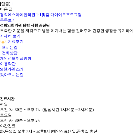
[답글]
1
다음 글
경희에스아이한의원 1:1맞춤 다이어트프로그램
목록보기
경희SI한의원
원방 사향 공진단
부족한 기운을 채워주고 병을 이겨내는 힘을 길러주어 건강한 생활을 유지하게 
자세히 보기
치료후기
오시는길
전화상담
개인정보취급방침
이용약관
SI한의원 소개
찾아오시는길
진료시간
평일
오전 9시30분 ~ 오후 7시 (점심시간 1시30분 ~ 2시30분)
토요일
오전 9시30분 ~ 오후 2시
야간진료
화,목요일 오후 7시 ~ 오후8시 (예약진료) / 일,공휴일 휴진