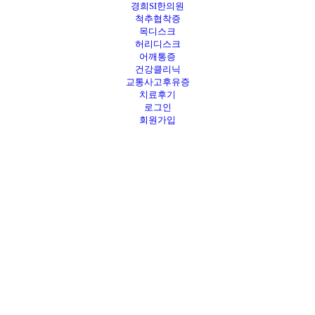
경희SI한의원
척추협착증
목디스크
허리디스크
어깨통증
건강클리닉
교통사고후유증
치료후기
로그인
회원가입