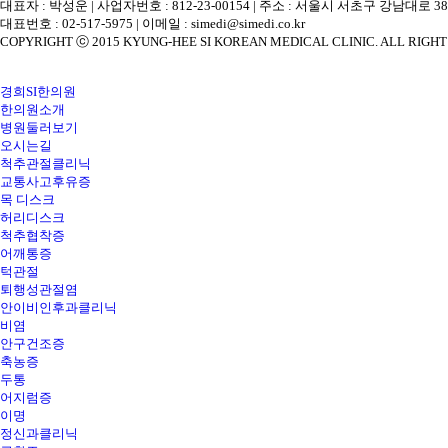
대표자 : 박성운 | 사업자번호 : 812-23-00154 | 주소 : 서울시 서초구 강남대로 
대표번호 : 02-517-5975 | 이메일 : simedi@simedi.co.kr
COPYRIGHT ⓒ 2015 KYUNG-HEE SI KOREAN MEDICAL CLINIC. ALL RIGHT
close navigation
경희SI한의원
한의원소개
병원둘러보기
오시는길
척추관절클리닉
교통사고후유증
목 디스크
허리디스크
척추협착증
어깨통증
턱관절
퇴행성관절염
안이비인후과클리닉
비염
안구건조증
축농증
두통
어지럼증
이명
정신과클리닉